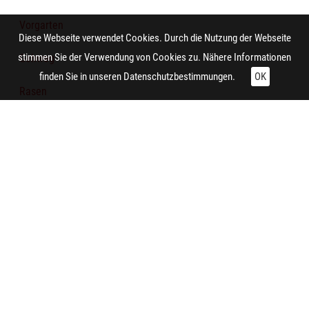
Vorgarten
Diese Webseite verwendet Cookies. Durch die Nutzung der Webseite
stimmen Sie der Verwendung von Cookies zu. Nähere Informationen
Gehweg
finden Sie in unseren
Datenschutzbestimmungen.
OK
Rasen
Straße
Technische Daten:
Gesamt: Höhe: 8,4 cm; Breite: 9,9 cm
Aufnahme:
Kamen (Kamen-Heeren-Werve)
Auftraggeber/in:
Siedlungsverband Ruhrkohlenbezirk
Notiz: