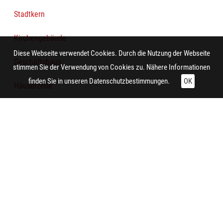
Stadtkern
Kirchengebäude
Diese Webseite verwendet Cookies. Durch die Nutzung der Webseite
Geschäftshaus
stimmen Sie der Verwendung von Cookies zu. Nähere Informationen
finden Sie in unseren
Datenschutzbestimmungen.
OK
Häuserzeile
Person
Bürgersteig
Werbeplakat
Technische Daten:
Gesamt: Höhe: 8,4 cm; Breite: 9,9 cm
Aufnahme: