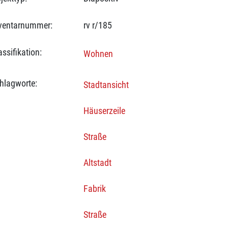
ventarnummer:
rv r/185
assifikation:
Wohnen
hlagworte:
Stadtansicht
Häuserzeile
Straße
Altstadt
Fabrik
Straße