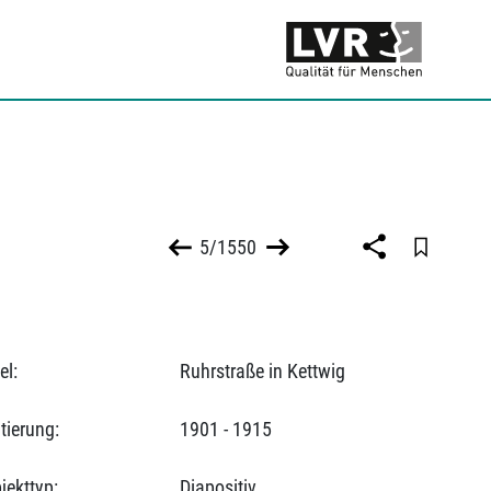
5/1550
el:
Ruhrstraße in Kettwig
tierung:
1901 - 1915
jekttyp:
Diapositiv