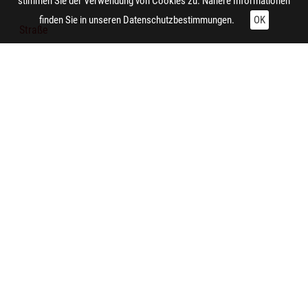
stimmen Sie der Verwendung von Cookies zu. Nähere Informationen
finden Sie in unseren
Datenschutzbestimmungen.
OK
Straße
Fachwerkgebäude
Gasse
Technische Daten:
Gesamt: Höhe: 8,4 cm; Breite: 9,9 cm
Aufnahme:
Essen (Nordrhein-Westfalen) (Essen-Kettwig, Ruhrstraße)
Notiz:
Zwei Männer mit Bollerwagen in der Ruhrstraße in der
Kettwiger Altstadt. Im Hintergrund sind die Kamine der
Tuchfabrik Scheidt zu erkennen.