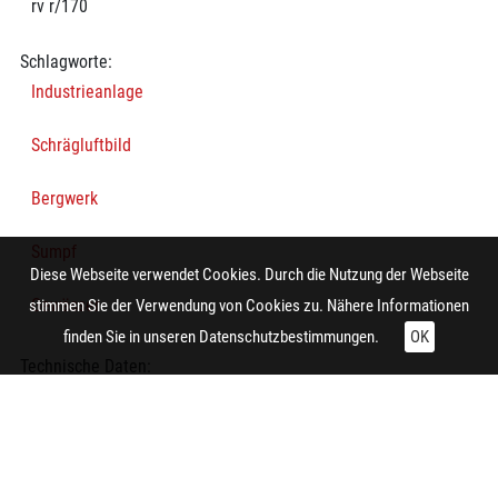
rv r/170
Schlagworte:
Industrieanlage
Schrägluftbild
Bergwerk
Sumpf
Diese Webseite verwendet Cookies. Durch die Nutzung der Webseite
Gewässer
stimmen Sie der Verwendung von Cookies zu. Nähere Informationen
finden Sie in unseren
Datenschutzbestimmungen.
OK
Technische Daten:
Gesamt: Höhe: 8,4 cm; Breite: 9,9 cm
Aufnahme:
Hamm