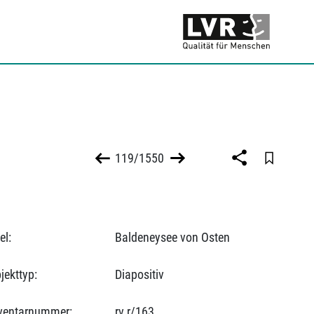
119/1550
el:
Baldeneysee von Osten
jekttyp:
Diapositiv
ventarnummer:
rv r/163