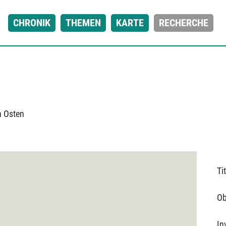
CHRONIK
THEMEN
KARTE
RECHERCHE
n Osten
Tit
Ob
In