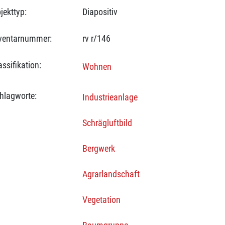
jekttyp:
Diapositiv
ventarnummer:
rv r/146
assifikation:
Wohnen
hlagworte:
Industrieanlage
Schrägluftbild
Bergwerk
Agrarlandschaft
Vegetation