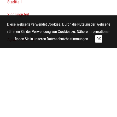
Stadtteil
Siedlungsteil
Diese Webseite verwendet Cookies. Durch die Nutzung der Webseite
Schienenweg
stimmen Sie der Verwendung von Cookies zu. Nähere Informationen
finden Sie in unseren
Datenschutzbestimmungen.
OK
Agrarlandschaft
Wald
Straßennetz
Gewässer
Technische Daten:
Gesamt: Höhe: 8,4 cm; Breite: 9,9 cm
Aufnahme: