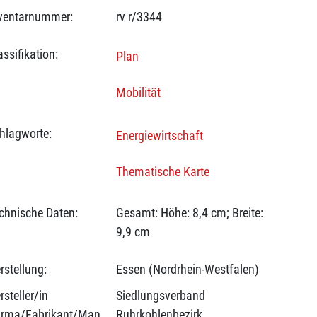
ventarnummer:
rv r/3344
assifikation:
Plan
Mobilität
hlagworte:
Energiewirtschaft
Thematische Karte
chnische Daten:
Gesamt: Höhe: 8,4 cm; Breite:
9,9 cm
rstellung:
Essen (Nordrhein-Westfalen)
rsteller/in
Siedlungsverband
(Firma/Fabrikant/Manufaktur):
Ruhrkohlenbezirk