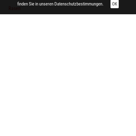
finden Sie in unseren
Datenschutzbestimmungen.
OK
Rasen
Gleiskörper
Bahnhof
Zaun
Baum
Technische Daten:
Gesamt: Höhe: 8,4 cm; Breite: 9,9 cm
Aufnahme:
Essen (Nordrhein-Westfalen) (Essen-Katernberg,
Meybuschhof)
Notiz: