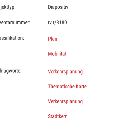
jekttyp:
Diapositiv
ventarnummer:
rv r/3180
assifikation:
Plan
Mobilität
hlagworte:
Verkehrsplanung
Thematische Karte
Verkehrsplanung
Stadtkern