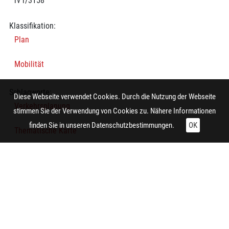
rv r/3158
Klassifikation:
Plan
Mobilität
Schlagworte:
Diese Webseite verwendet Cookies. Durch die Nutzung der Webseite
Verkehrsplanung
stimmen Sie der Verwendung von Cookies zu. Nähere Informationen
finden Sie in unseren
Datenschutzbestimmungen.
OK
Thematische Karte
Verkehrsplanung
Technische Daten:
Gesamt: Höhe: 8,4 cm; Breite: 9,9 cm
Herstellung: