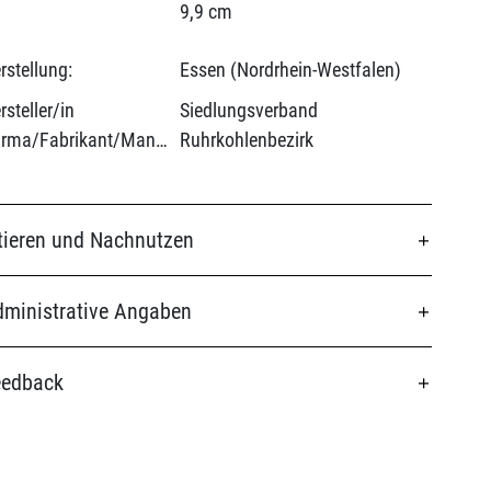
9,9 cm
rstellung:
Essen (Nordrhein-Westfalen)
rsteller/in
Siedlungsverband
(Firma/Fabrikant/Manufaktur):
Ruhrkohlenbezirk
tieren und Nachnutzen
ministrative Angaben
eedback