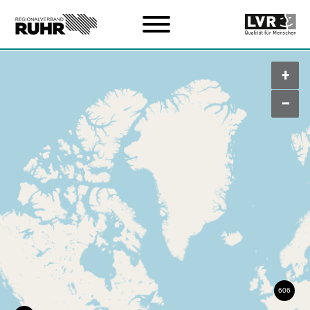
Zum Hauptinhalt
+
–