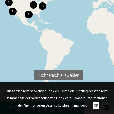
Suchbereich auswählen
Diese Webseite verwendet Cookies. Durch die Nutzung der Webseite
©
OpenStreetMap
contributors.
stimmen Sie der Verwendung von Cookies zu. Nähere Informationen
finden Sie in unseren
Datenschutzbestimmungen.
OK
Impressum
Datenschutz
Barrierefreiheit