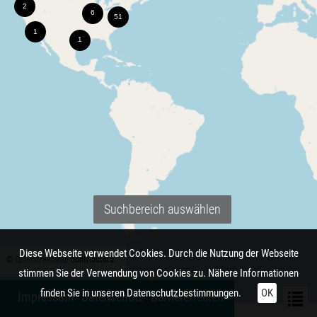
Suchbereich auswählen
Diese Webseite verwendet Cookies. Durch die Nutzung der Webseite
©
OpenStreetMap
contributors.
stimmen Sie der Verwendung von Cookies zu. Nähere Informationen
finden Sie in unseren
Datenschutzbestimmungen.
OK
Impressum
Datenschutz
Barrierefreiheit