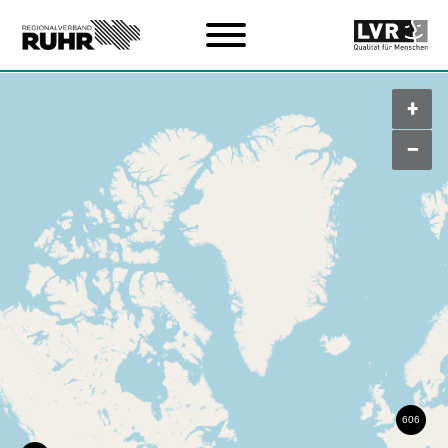
Zum Hauptinhalt
+
–