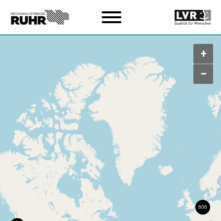
Zum Hauptinhalt
+
–