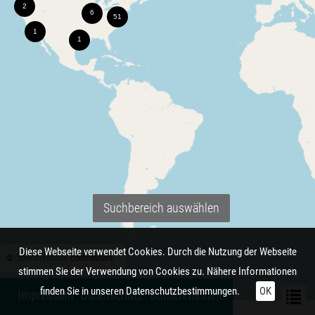
Suchbereich auswählen
Diese Webseite verwendet Cookies. Durch die Nutzung der Webseite
©
OpenStreetMap
contributors.
stimmen Sie der Verwendung von Cookies zu. Nähere Informationen
finden Sie in unseren
Datenschutzbestimmungen.
OK
Impressum
Datenschutz
Barrierefreiheit