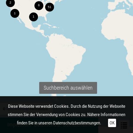
Suchbereich auswählen
Diese Webseite verwendet Cookies. Durch die Nutzung der Webseite
©
OpenStreetMap
contributors.
stimmen Sie der Verwendung von Cookies zu. Nähere Informationen
finden Sie in unseren
Datenschutzbestimmungen.
OK
Impressum
Datenschutz
Barrierefreiheit