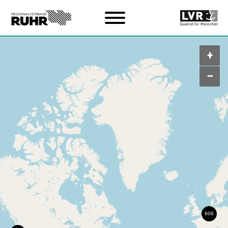
Zum Hauptinhalt
+
–