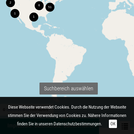
Suchbereich auswählen
Diese Webseite verwendet Cookies. Durch die Nutzung der Webseite
©
OpenStreetMap
contributors.
stimmen Sie der Verwendung von Cookies zu. Nähere Informationen
finden Sie in unseren
Datenschutzbestimmungen.
OK
Impressum
Datenschutz
Barrierefreiheit