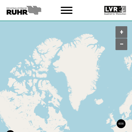
Zum Hauptinhalt
+
–