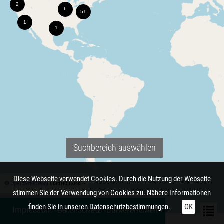
Suchbereich auswählen
Diese Webseite verwendet Cookies. Durch die Nutzung der Webseite
©
OpenStreetMap
contributors.
stimmen Sie der Verwendung von Cookies zu. Nähere Informationen
finden Sie in unseren
Datenschutzbestimmungen.
OK
Impressum
Datenschutz
Barrierefreiheit