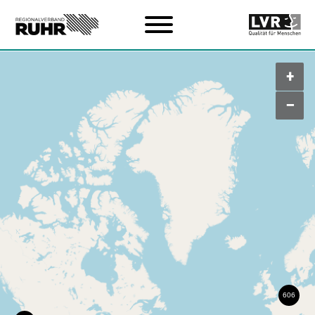
Zum Hauptinhalt
+
–