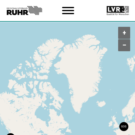
Zum Hauptinhalt
+
–