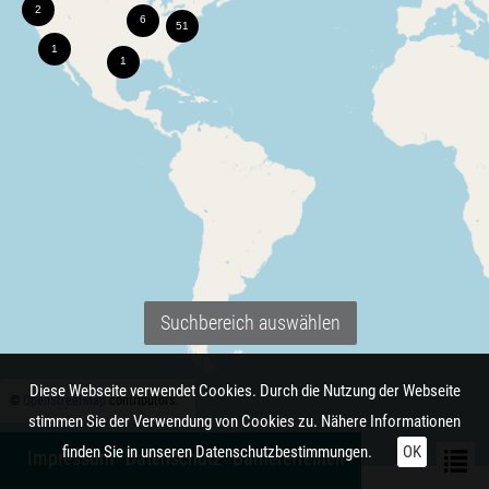
Suchbereich auswählen
Diese Webseite verwendet Cookies. Durch die Nutzung der Webseite
©
OpenStreetMap
contributors.
stimmen Sie der Verwendung von Cookies zu. Nähere Informationen
finden Sie in unseren
Datenschutzbestimmungen.
OK
Impressum
Datenschutz
Barrierefreiheit