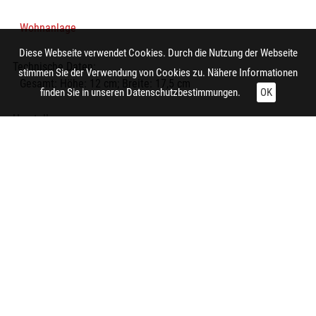
Wohnanlage
Diese Webseite verwendet Cookies. Durch die Nutzung der Webseite
Technische Daten:
stimmen Sie der Verwendung von Cookies zu. Nähere Informationen
Gesamt: Höhe: 12 cm; Breite: 17,5 cm
finden Sie in unseren
Datenschutzbestimmungen.
OK
Herstellung:
Essen (Nordrhein-Westfalen) (Essen-Südostviertel,
Kaisershofstraße)
Aufnahme:
Essen (Nordrhein-Westfalen) (Essen-Südostviertel,
Kaisershofstraße)
Fotograf/in:
Müller, Oswald
Bearbeiter/in:
Wöhle, Horst