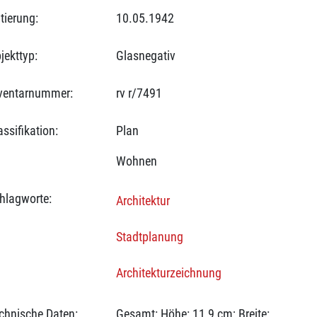
tierung:
10.05.1942
jekttyp:
Glasnegativ
ventarnummer:
rv r/7491
assifikation:
Plan
Wohnen
hlagworte:
Architektur
Stadtplanung
Architekturzeichnung
chnische Daten:
Gesamt: Höhe: 11,9 cm; Breite: