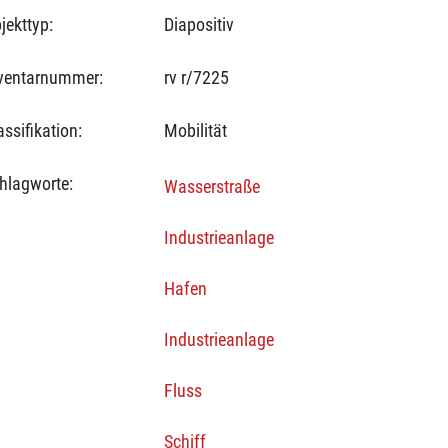
jekttyp:
Diapositiv
ventarnummer:
rv r/7225
assifikation:
Mobilität
hlagworte:
Wasserstraße
Industrieanlage
Hafen
Industrieanlage
Fluss
Schiff