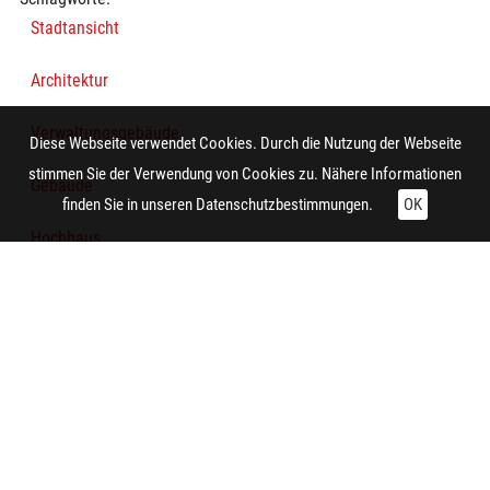
Stadtansicht
Architektur
Verwaltungsgebäude
Diese Webseite verwendet Cookies. Durch die Nutzung der Webseite
stimmen Sie der Verwendung von Cookies zu. Nähere Informationen
Gebäude
finden Sie in unseren
Datenschutzbestimmungen.
OK
Hochhaus
Technische Daten:
Gesamt: Höhe: 8,4 cm; Breite: 9,9 cm
Aufnahme:
Dortmund (Dortmund-Mitte, Kleppingstraße)
Auftraggeber/in:
Siedlungsverband Ruhrkohlenbezirk