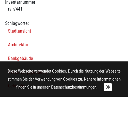
Inventarnummer:
rv r/441
Schlagworte:
Stadtansicht
Architektur
Bankgebäude
Diese Webseite verwendet Cookies. Durch die Nutzung der Webseite
Verwaltungsgebäude
stimmen Sie der Verwendung von Cookies zu. Nähere Informationen
Gebäude
finden Sie in unseren
Datenschutzbestimmungen.
OK
Straße
Baum
Gehweg