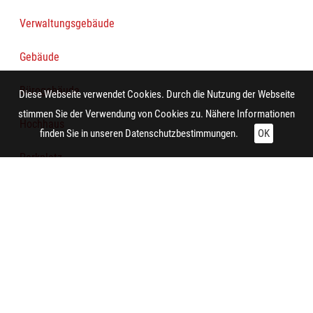
Verwaltungsgebäude
Gebäude
Bürogebäude
Diese Webseite verwendet Cookies. Durch die Nutzung der Webseite
stimmen Sie der Verwendung von Cookies zu. Nähere Informationen
Hochhaus
finden Sie in unseren
Datenschutzbestimmungen.
OK
Parkplatz
Personenkraftwagen
Gebäude
Technische Daten:
Gesamt: Höhe: 8,4 cm; Breite: 9,9 cm