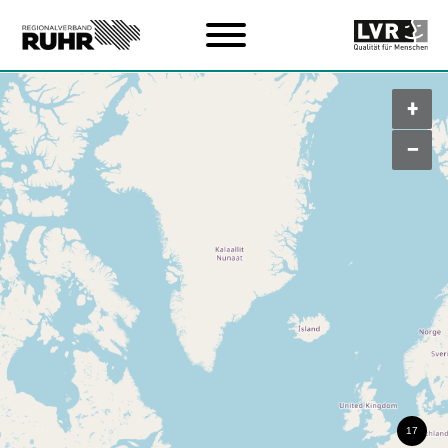
Zum Hauptinhalt
+
–