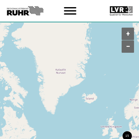
Zum Hauptinhalt
+
–