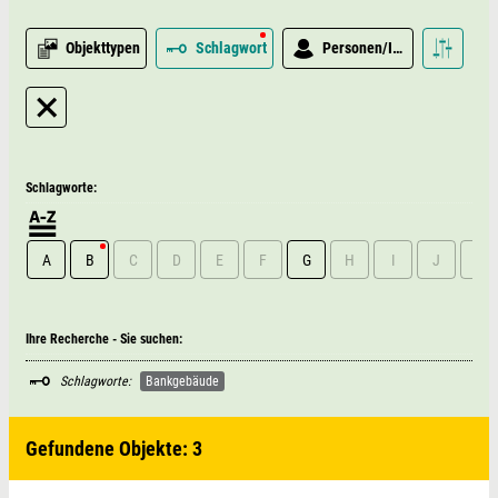
Objekttypen
Schlagwort
Personen/Institutionen
Schlagworte:
A
B
C
D
E
F
G
H
I
J
K
Ihre Recherche - Sie suchen:
Schlagworte:
Bankgebäude
Gefundene Objekte: 3