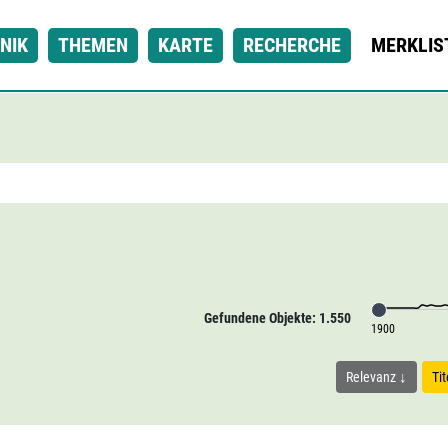
NIK
THEMEN
KARTE
RECHERCHE
MERKLIS
Gefundene Objekte: 1.550
1900
Relevanz
Ti