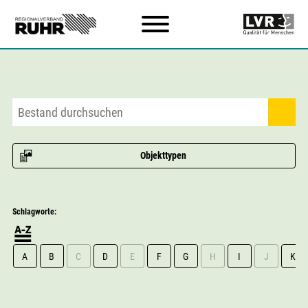
Zum Hauptinhalt
Objekttypen
Schlagworte:
A
B
C
D
E
F
G
H
I
J
K