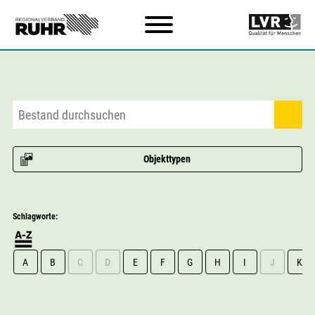
Zum Hauptinhalt
Objekttypen
Schlagworte:
A
B
C
D
E
F
G
H
I
J
K