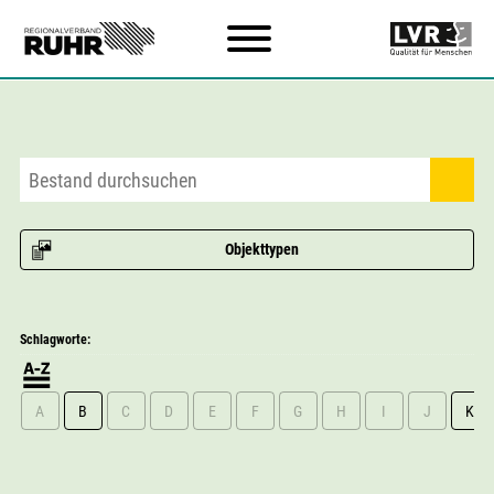
Zum Hauptinhalt
Objekttypen
Schlagworte:
A
B
C
D
E
F
G
H
I
J
K