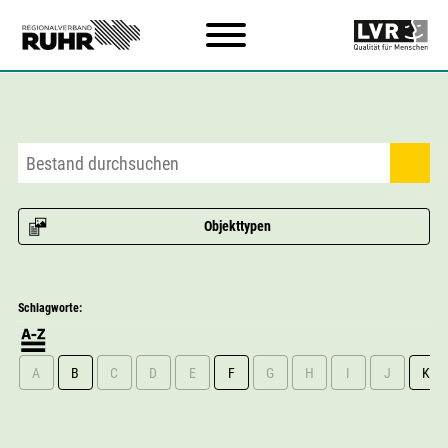
Zum Hauptinhalt
Objekttypen
Schlagworte:
A
B
C
D
E
F
G
H
I
J
K