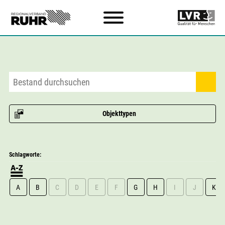
Zum Hauptinhalt
Objekttypen
Schlagworte:
A
B
C
D
E
F
G
H
I
J
K