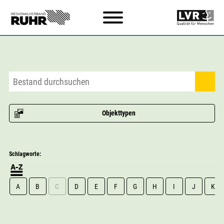
Zum Hauptinhalt
Objekttypen
Schlagworte:
A
B
C
D
E
F
G
H
I
J
K