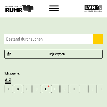
Zum Hauptinhalt
Objekttypen
Schlagworte:
A
B
C
D
E
F
G
H
I
J
K