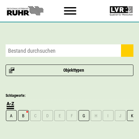
Zum Hauptinhalt
Objekttypen
Schlagworte:
A
B
C
D
E
F
G
H
I
J
K