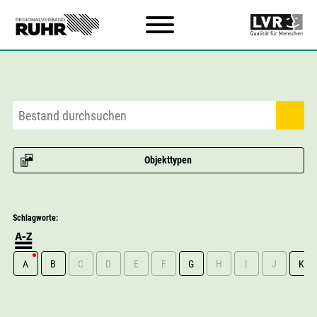
Zum Hauptinhalt
Objekttypen
Schlagworte:
A
B
C
D
E
F
G
H
I
J
K