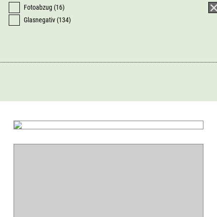
Fotoabzug (16)
Glasnegativ (134)