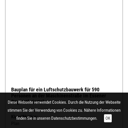
Bauplan für ein Luftschutzbauwerk für 590
Personen an der Maschinenstraße im Essener
Segerothviertel
Diese Webseite verwendet Cookies. Durch die Nutzung der Webseite
stimmen Sie der Verwendung von Cookies zu. Nähere Informationen
Klassifikation:
finden Sie in unseren
Datenschutzbestimmungen.
OK
Plan