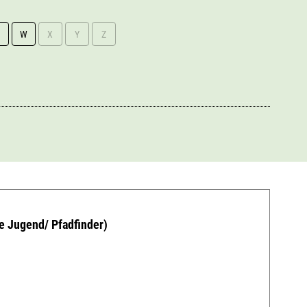
W
X
Y
Z
 Jugend/ Pfadfinder)