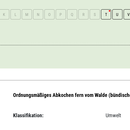
K
L
M
N
O
P
Q
R
S
T
U
V
Ordnungsmäßiges Abkochen fern vom Walde (bündische
Klassifikation:
Umwelt