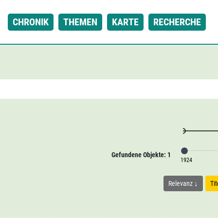
CHRONIK
THEMEN
KARTE
RECHERCHE
Gefundene Objekte: 1
1924
Relevanz
Ti