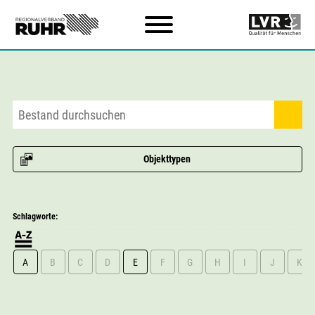
Zum Hauptinhalt
Objekttypen
Schlagworte:
A
B
C
D
E
F
G
H
I
J
K