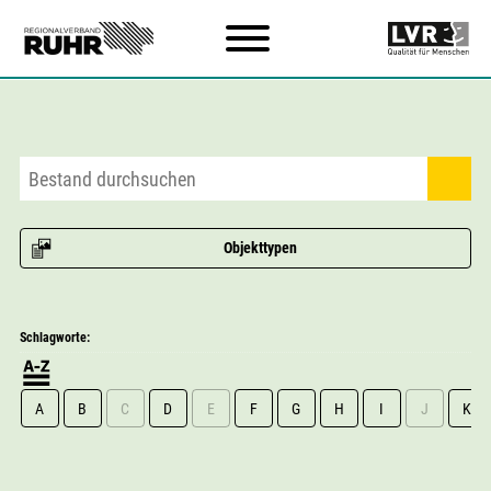
Zum Hauptinhalt
Objekttypen
Schlagworte:
A
B
C
D
E
F
G
H
I
J
K