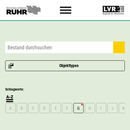
Zum Hauptinhalt
Objekttypen
Schlagworte:
A
B
C
D
E
F
G
H
I
J
K