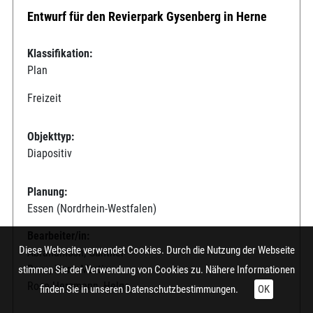
Entwurf für den Revierpark Gysenberg in Herne
Klassifikation:
Plan
Freizeit
Objekttyp:
Diapositiv
Planung:
Essen (Nordrhein-Westfalen)
Bearbeiter/in:
Diese Webseite verwendet Cookies. Durch die Nutzung der Webseite
Abrahamson, Günther
Rose, Hans-Martin
stimmen Sie der Verwendung von Cookies zu. Nähere Informationen
Rose-Herzmann, Helga
finden Sie in unseren
Datenschutzbestimmungen.
OK