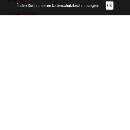
Wohnhaus
finden Sie in unseren
Datenschutzbestimmungen.
OK
Wäscheständer
Rasen
Strauch
Aufnahme:
Dortmund (Dortmund-Derne)
Zitieren und Nachnutzen
Administrative Angaben
Feedback