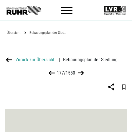
Zum Hauptinhalt
Übersicht
Bebauungsplan der Siedlung für…
Zurück zur Übersicht
|
Bebauungsplan der Siedlung für Postbedienstete in Dortmund-Süd zwischen Metzerstraße und Neuer Graben, Bauherrin: Neue Heimat GmbH Düsseldorf, Architekt: Erich Mattern, Hamm/Westfalen
177/1550