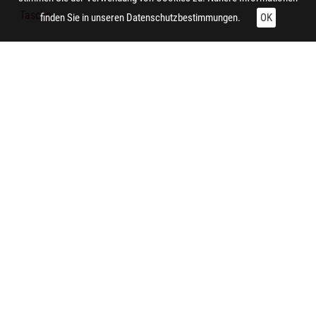
Tasche
finden Sie in unseren
Datenschutzbestimmungen.
OK
Leitungsrohr
Frau
Kleidungsstück
Stuhl
Zitieren und Nachnutzen
Administrative Angaben