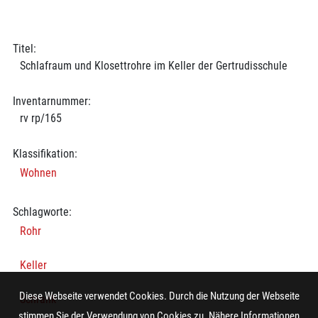
Titel:
Schlafraum und Klosettrohre im Keller der Gertrudisschule
Inventarnummer:
rv rp/165
Klassifikation:
Wohnen
Schlagworte:
Rohr
Keller
Diese Webseite verwendet Cookies. Durch die Nutzung der Webseite
Schrank
stimmen Sie der Verwendung von Cookies zu. Nähere Informationen