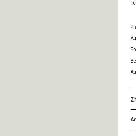
Te
Pl
Au
Fo
Be
Au
Zi
Ad